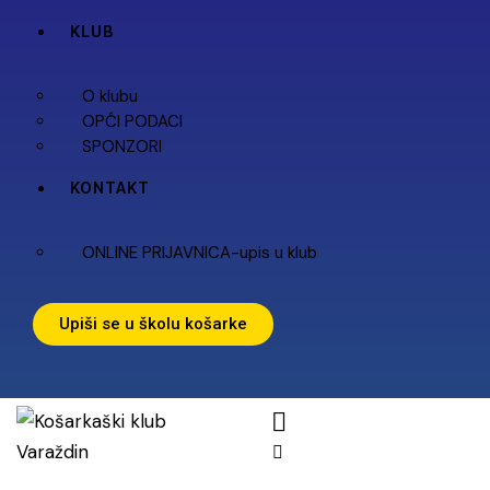
KLUB
O klubu
OPĆI PODACI
SPONZORI
KONTAKT
ONLINE PRIJAVNICA-upis u klub
Upiši se u školu košarke