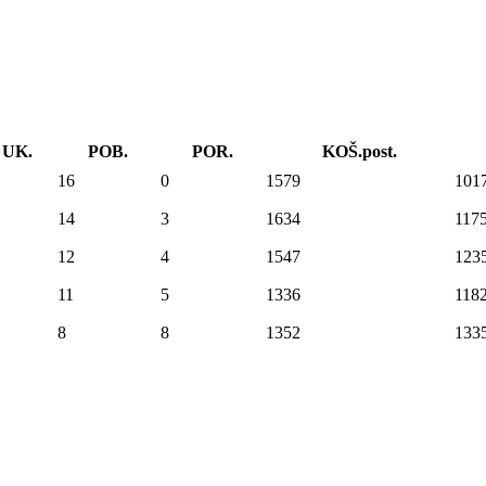
UK.
POB.
POR.
KOŠ.post.
16
0
1579
101
14
3
1634
117
12
4
1547
123
11
5
1336
118
8
8
1352
133