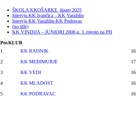
ŠKOLA KKOŠARKE_lipanj 2025
Intervju KK Ivančica – KK Varaždin
Intervju KK Varaždin-KK Podravac
(no title)
KK VINDIJA – JUNIORI 2008.g. 3. mjesto na PH
Pos
KLUB
1
KK RADNIK
16
2
KK MEĐIMURJE
17
3
KK VEDI
16
4
KK MLADOST
16
5
KK PODRAVAC
16