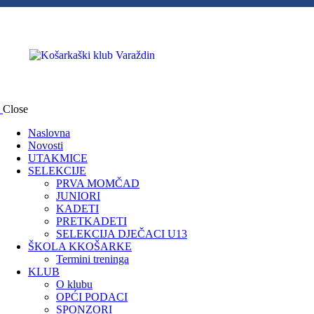
Close
Naslovna
Novosti
UTAKMICE
SELEKCIJE
PRVA MOMČAD
JUNIORI
KADETI
PRETKADETI
SELEKCIJA DJEČACI U13
ŠKOLA KKOŠARKE
Termini treninga
KLUB
O klubu
OPĆI PODACI
SPONZORI