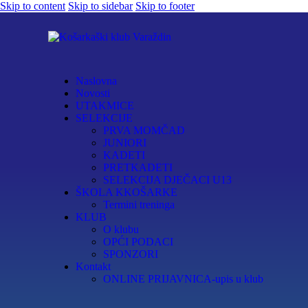
Skip to content
Skip to sidebar
Skip to footer
Naslovna
Novosti
UTAKMICE
SELEKCIJE
PRVA MOMČAD
JUNIORI
KADETI
PRETKADETI
SELEKCIJA DJEČACI U13
ŠKOLA KKOŠARKE
Termini treninga
KLUB
O klubu
OPĆI PODACI
SPONZORI
Kontakt
ONLINE PRIJAVNICA-upis u klub