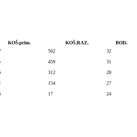
KOŠ.prim.
KOŠ.RAZ.
BOD.
7
562
32
5
459
31
5
312
28
2
154
27
5
17
24